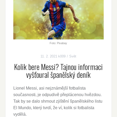
Foto: Pixabay
11. 2. 2021
k009
Svět
Kolik bere Messi? Tajnou informaci
vyšťoural španělský deník
Lionel Messi, asi nejznámější fotbalista
současnosti, je odpudivě přeplácenou hvězdou.
Tak by se dalo shrnout zjištění španělského listu
El Mundo, který tvrdí, že ví, kolik si fotbalista
vydělá.