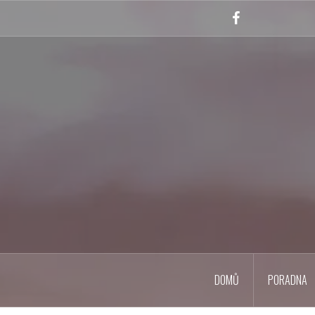
Skip
to
Facebook
content
DOMŮ
PORADNA