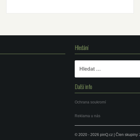
Hledání
Vyhledávání
Další info
Ochrana soukromí
Reklama u nás
© 2020 - 2026 pinQ.cz | Člen skupiny