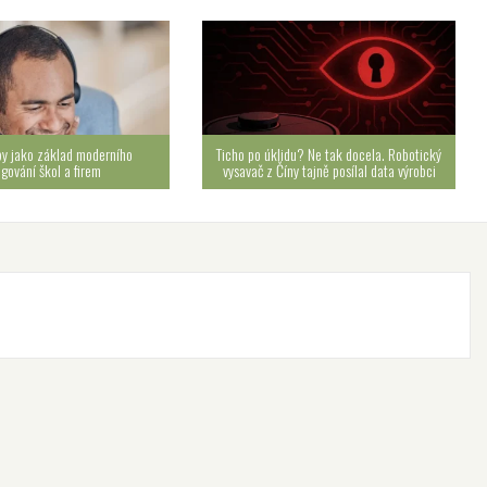
by jako základ moderního
Ticho po úklidu? Ne tak docela. Robotický
ngování škol a firem
vysavač z Číny tajně posílal data výrobci