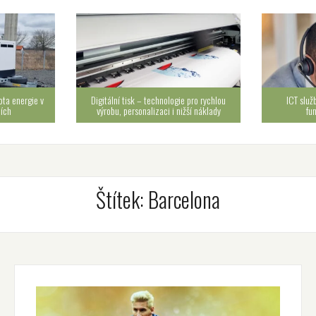
ota energie v
Digitální tisk – technologie pro rychlou
ICT služ
cích
výrobu, personalizaci i nižší náklady
fu
Štítek:
Barcelona