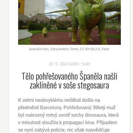
Ilustrační foto. Zdroj Andrés Tonini, CC BY-SA 2.0, Flickr
26. 5. 2021
k009
Svět
Tělo pohřešovaného Španěla našli
zaklíněné v soše stegosaura
K velmi neobvyklému neštěstí došlo na
předměstí Barcelony. Pohřešovaný 39letý muž
byl nalezený mrtvý uvnitř sochy dinosaura, která
v minulosti sloužila k propagaci kina. Případem
se nyní zabývá policie, nic však nasvědčuje