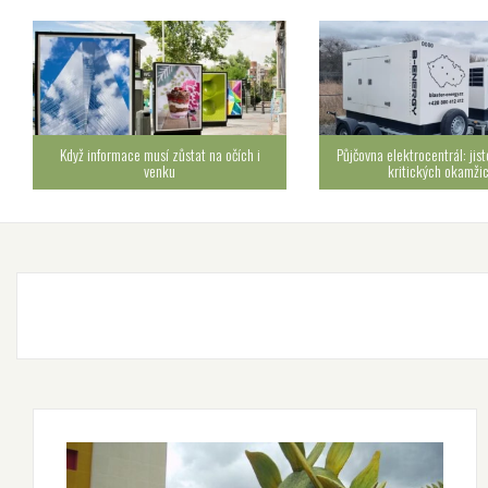
Když informace musí zůstat na očích i
Půjčovna elektrocentrál: jist
venku
kritických okamži