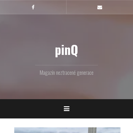
Skip
to
Facebook
Email
content
pinQ
Magazín neztracené generace