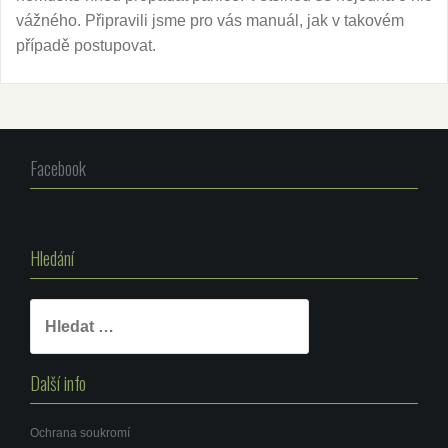
vážného. Připravili jsme pro vás manuál, jak v takovém
případě postupovat.
Facebook
Hledání
Vyhledávání
Další info
Ochrana soukromí