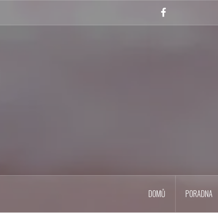
Skip
to
Facebook
content
DOMŮ
PORADNA