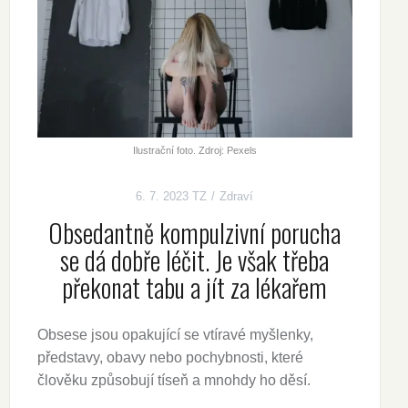
Ilustrační foto. Zdroj: Pexels
6. 7. 2023
TZ
Zdraví
Obsedantně kompulzivní porucha
se dá dobře léčit. Je však třeba
překonat tabu a jít za lékařem
Obsese jsou opakující se vtíravé myšlenky,
představy, obavy nebo pochybnosti, které
člověku způsobují tíseň a mnohdy ho děsí.