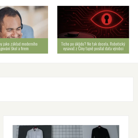
by jako základ moderního
Ticho po úklidu? Ne tak docela. Robotický
ngování škol a firem
vysavač z Číny tajně posílal data výrobci