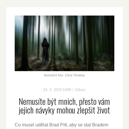
Ilustrační foto. Zdroj: Pixabay
24. 4. 2020
k009
Zdraví
Nemusíte být mnich, přesto vám
jejich návyky mohou zlepšit život
Co musel udělat Brad Pitt, aby se stal Bradem