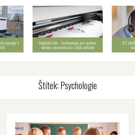
ota energie v
Digitální tisk – technologie pro rychlou
ICT služ
cích
výrobu, personalizaci i nižší náklady
fu
Štítek:
Psychologie