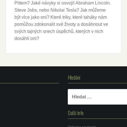
Pittem? Jaké návyky si osvojil Abraham Lincoln.
Steve Jobs, nebo Nikolai Tesla? Jak můžeme
být více jako oni? Které triky, které taháky nám
pomůžou zdokonalit své životy a dosáhnout ve
svých tajných snech úspěchů, kterých v nich
dosáhli oni?
Hledání
Vyhledávání
Další info