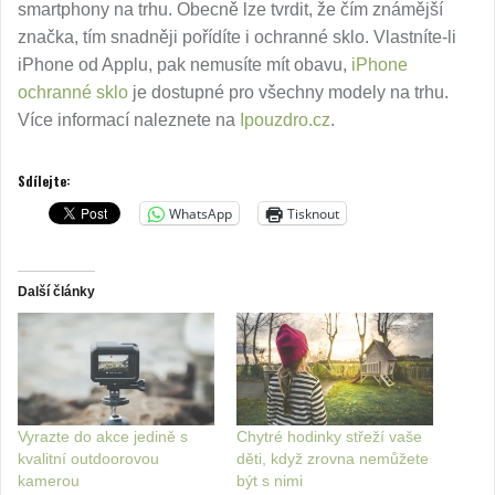
smartphony na trhu. Obecně lze tvrdit, že čím známější
značka, tím snadněji pořídíte i ochranné sklo. Vlastníte-li
iPhone od Applu, pak nemusíte mít obavu,
iPhone
ochranné sklo
je dostupné pro všechny modely na trhu.
Více informací naleznete na
Ipouzdro.cz
.
Sdílejte:
WhatsApp
Tisknout
Další články
Vyrazte do akce jedině s
Chytré hodinky střeží vaše
kvalitní outdoorovou
děti, když zrovna nemůžete
kamerou
být s nimi