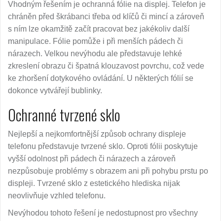
Vhodným řešením je ochranná fólie na displej. Telefon je
chráněn před škrábanci třeba od klíčů či mincí a zároveň
s ním lze okamžitě začít pracovat bez jakékoliv další
manipulace. Fólie pomůže i při menších pádech či
nárazech. Velkou nevýhodu ale představuje lehké
zkreslení obrazu či špatná klouzavost povrchu, což vede
ke zhoršení dotykového ovládání. U některých fólií se
dokonce vytvářejí bublinky.
Ochranné tvrzené sklo
Nejlepší a nejkomfortnější způsob ochrany displeje
telefonu představuje tvrzené sklo. Oproti fólii poskytuje
vyšší odolnost při pádech či nárazech a zároveň
nezpůsobuje problémy s obrazem ani při pohybu prstu po
displeji. Tvrzené sklo z estetického hlediska nijak
neovlivňuje vzhled telefonu.
Nevýhodou tohoto řešení je nedostupnost pro všechny