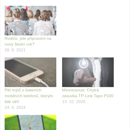
Rodiče, jste připraveni na
nový školní rok?
28. 8. 2021
Pět mýtů o bateriích
Minirecenze: Chytrá
mobilních telefonů, kterým
zásuvka TP-Link Tapo P100
lidé věří
13. 10. 2020
24. 4. 2024