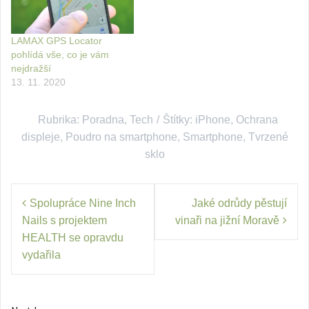
LAMAX GPS Locator
pohlídá vše, co je vám
nejdražší
13. 11. 2020
Rubrika:
Poradna
,
Tech
Štítky:
iPhone
,
Ochrana
displeje
,
Poudro na smartphone
,
Smartphone
,
Tvrzené
sklo
Navigace
Spolupráce Nine Inch
Jaké odrůdy pěstují
pro
Nails s projektem
vinaři na jižní Moravě
příspěvek
HEALTH se opravdu
vydařila