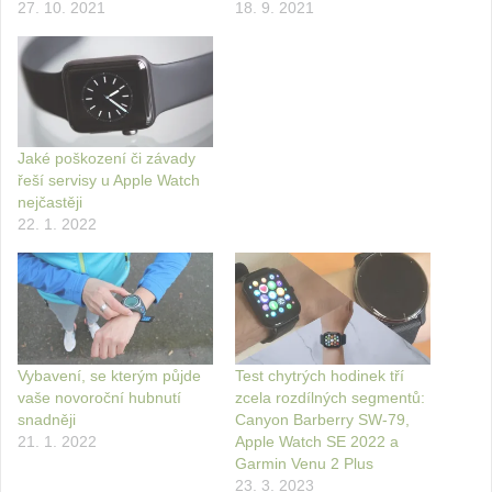
27. 10. 2021
18. 9. 2021
Jaké poškození či závady
řeší servisy u Apple Watch
nejčastěji
22. 1. 2022
Vybavení, se kterým půjde
Test chytrých hodinek tří
vaše novoroční hubnutí
zcela rozdílných segmentů:
snadněji
Canyon Barberry SW-79,
21. 1. 2022
Apple Watch SE 2022 a
Garmin Venu 2 Plus
23. 3. 2023