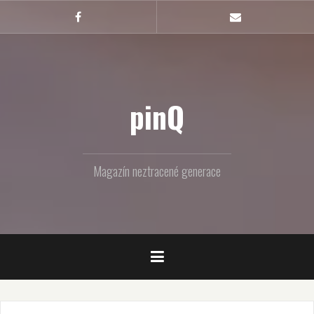
Skip
to
Facebook
Email
content
pinQ
Magazín neztracené generace