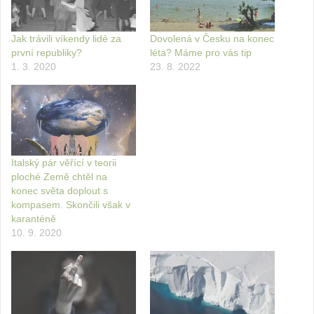
Jak trávili víkendy lidé za
Dovolená v Česku na konec
první republiky?
léta? Máme pro vás tip
1. 3. 2020
23. 8. 2022
Italský pár věřící v teorii
ploché Země chtěl na
konec světa doplout s
kompasem. Skončili však v
karanténě
10. 9. 2020