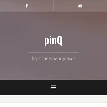
Skip
to
Facebook
Email
content
pinQ
Magazín neztracené generace