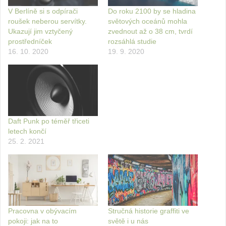
V Berlíně si s odpírači
Do roku 2100 by se hladina
roušek neberou servítky.
světových oceánů mohla
Ukazují jim vztyčený
zvednout až o 38 cm, tvrdí
prostředníček
rozsáhlá studie
16. 10. 2020
19. 9. 2020
Daft Punk po téměř třiceti
letech končí
25. 2. 2021
Pracovna v obývacím
Stručná historie graffiti ve
pokoji: jak na to
světě i u nás