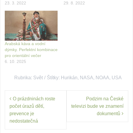
23. 3. 2022
29. 8. 2022
Arabská káva a vodní
dýmky. Perfektní kombinace
pro orientální večer
6. 10. 2025
Rubrika:
Svět
Štítky:
Hurikán
,
NASA
,
NOAA
,
USA
Navigace
O prázdninách roste
Podzim na České
pro
počet úrazů dětí,
televizi bude ve znamení
příspěvek
prevence je
dokumentů
nedostatečná