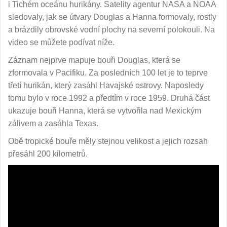
i Tichém oceánu hurikány. Satelity agentur NASA a NOAA
sledovaly, jak se útvary Douglas a Hanna formovaly, rostly
a brázdily obrovské vodní plochy na severní polokouli. Na
video se můžete podívat níže.
Záznam nejprve mapuje bouři Douglas, která se
zformovala v Pacifiku. Za posledních 100 let je to teprve
třetí hurikán, který zasáhl Havajské ostrovy. Naposledy
tomu bylo v roce 1992 a předtím v roce 1959. Druhá část
ukazuje bouři Hanna, která se vytvořila nad Mexickým
zálivem a zasáhla Texas.
Obě tropické bouře měly stejnou velikost a jejich rozsah
přesáhl 200 kilometrů.