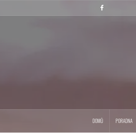
Skip
to
Facebook
content
DOMŮ
PORADNA