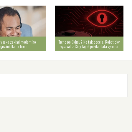
by jako základ moderního
Ticho po úklidu? Ne tak docela. Robotický
ngování škol a firem
vysavač z Číny tajně posílal data výrobci