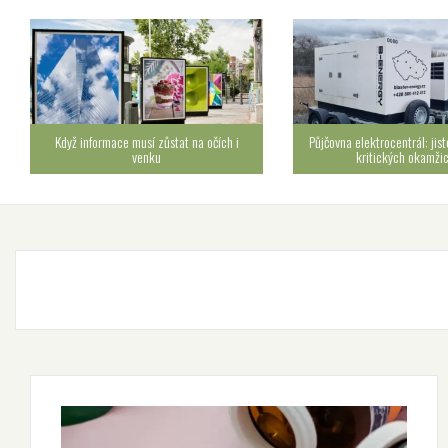
Když informace musí zůstat na očích i
Půjčovna elektrocentrál: jist
venku
kritických okamži