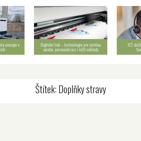
ota energie v
Digitální tisk – technologie pro rychlou
ICT služ
cích
výrobu, personalizaci i nižší náklady
fu
Štítek:
Doplňky stravy