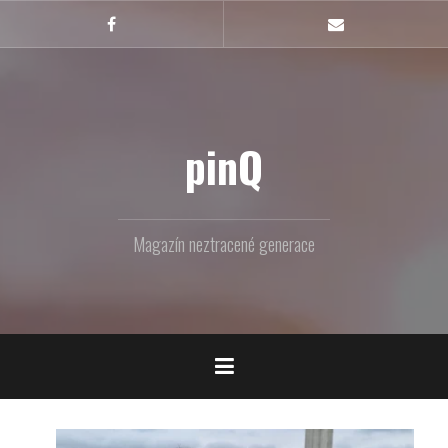
Skip
to
Facebook
Email
content
pinQ
Magazín neztracené generace