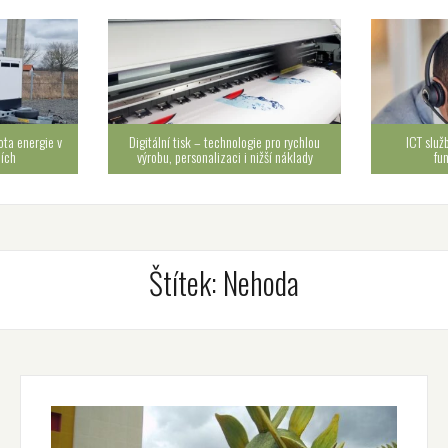
ota energie v
Digitální tisk – technologie pro rychlou
ICT služ
cích
výrobu, personalizaci i nižší náklady
fu
Štítek:
Nehoda