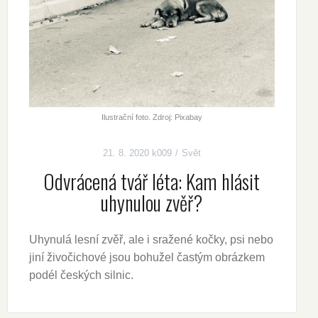
Ilustrační foto. Zdroj: Pixabay
21. 8. 2020
k009
Svět
Odvrácená tvář léta: Kam hlásit
uhynulou zvěř?
Uhynulá lesní zvěř, ale i sražené kočky, psi nebo
jiní živočichové jsou bohužel častým obrázkem
podél českých silnic.