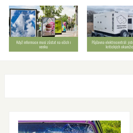
Když informace musí zůstat na očích i
Půjčovna elektrocentrál: jist
venku
kritických okamži