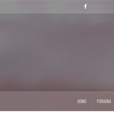
Skip
to
Facebook
content
DOMŮ
PORADNA