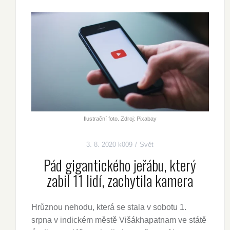
Ilustrační foto. Zdroj: Pixabay
3. 8. 2020
k009
Svět
Pád gigantického jeřábu, který
zabil 11 lidí, zachytila kamera
Hrůznou nehodu, která se stala v sobotu 1.
srpna v indickém městě Višákhapatnam ve státě