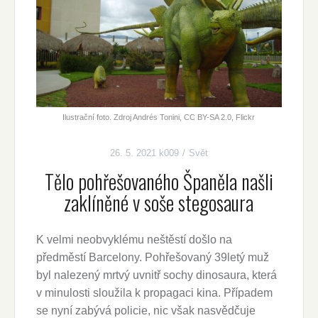
Ilustrační foto. Zdroj Andrés Tonini, CC BY-SA 2.0, Flickr
26. 5. 2021
k009
Svět
Tělo pohřešovaného Španěla našli
zaklíněné v soše stegosaura
K velmi neobvyklému neštěstí došlo na
předměstí Barcelony. Pohřešovaný 39letý muž
byl nalezený mrtvý uvnitř sochy dinosaura, která
v minulosti sloužila k propagaci kina. Případem
se nyní zabývá policie, nic však nasvědčuje