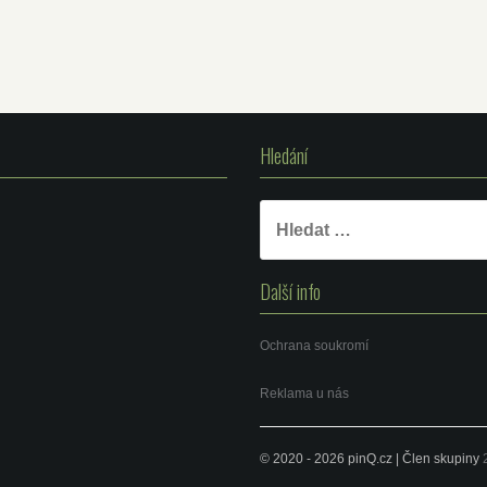
Hledání
Vyhledávání
Další info
Ochrana soukromí
Reklama u nás
© 2020 - 2026 pinQ.cz | Člen skupiny