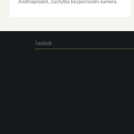
Ándhrapradéš, zachytila bezpečnostní kamera.
Facebook