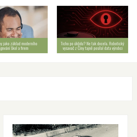
by jako základ moderního
Ticho po úklidu? Ne tak docela. Robotický
ngování škol a firem
vysavač z Číny tajně posílal data výrobci