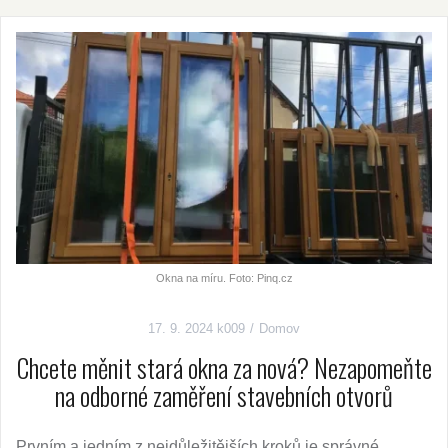
Okna na míru. Foto: Pinq.cz
17. 9. 2024
k009
Domov
Chcete měnit stará okna za nová? Nezapomeňte
na odborné zaměření stavebních otvorů
Prvním a jedním z nejdůležitějších kroků je správné