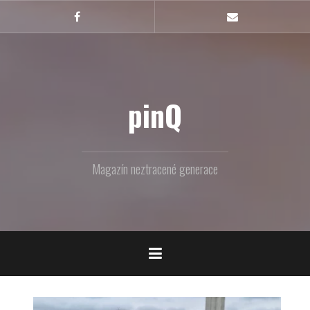
Skip
to
Facebook
Email
content
pinQ
Magazín neztracené generace