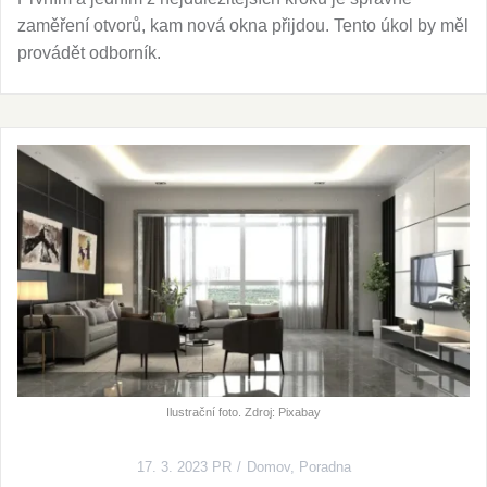
zaměření otvorů, kam nová okna přijdou. Tento úkol by měl
provádět odborník.
Ilustrační foto. Zdroj: Pixabay
17. 3. 2023
PR
Domov
,
Poradna