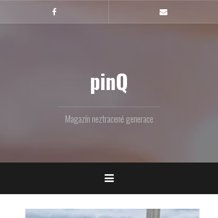
Skip
to
Facebook
Email
content
pinQ
Magazín neztracené generace