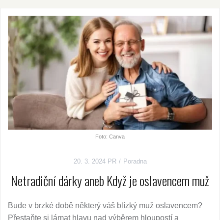
Foto: Canva
20. 3. 2024
PR
Poradna
Netradiční dárky aneb Když je oslavencem muž
Bude v brzké době některý váš blízký muž oslavencem?
Přestaňte si lámat hlavu nad výběrem hloupostí a