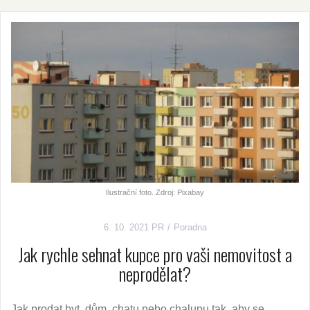
Ilustrační foto. Zdroj: Pixabay
6. 10. 2021
PR
Poradna
Jak rychle sehnat kupce pro vaši nemovitost a
neprodělat?
Jak prodat byt, dům, chatu nebo chalupu tak, aby se