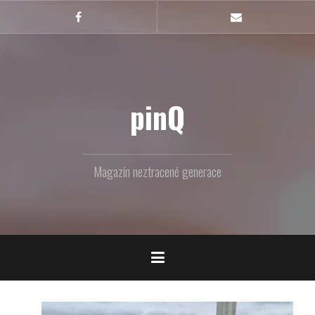
Skip
to
Facebook
Email
content
pinQ
Magazín neztracené generace