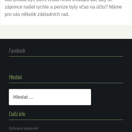
zájemce našel rychle a peníze byly včas na účtu? Máme
pro vás několik základních rad.
Facebook
Hledání
Vyhledávání
Další info
Ochrana soukromí