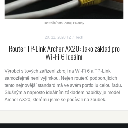
Ilustrační foto. Zdroj: Pixabay
20. 12. 2020
TZ
Tech
Router TP-Link Archer AX20: Jako základ pro
Wi-Fi 6 ideální
Výrobci síťových zařízení zbrojí na Wi-Fi 6 a TP-Link
samozřejmě není výjimkou. Nejen routerů podporujících
tento nejnovější standard má ve svém portfoliu celou řadu.
Slušným a naprosto ideálním základem nabídky je model
Archer AX20, kterému jsme se podívali na zoubek.