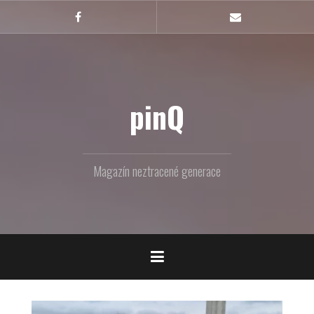
Skip
to
Facebook
Email
content
pinQ
Magazín neztracené generace