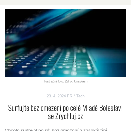
Ilustrační foto. Zdroj: Unsplash
23. 4. 2024
PR
Tech
Surfujte bez omezení po celé Mladé Boleslavi
se Zrychluj.cz
Chcete surfovat po síti bez omezení a zasekávání,