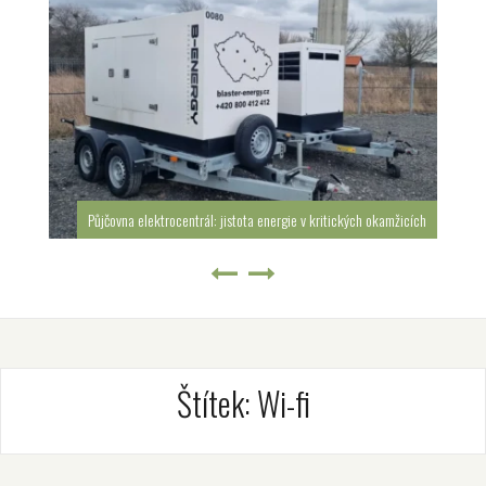
Půjčovna elektrocentrál: jistota energie v kritických okamžicích
Štítek:
Wi-fi