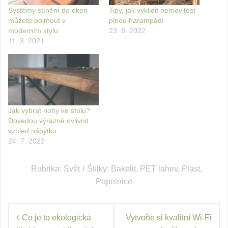
Systémy stínění do oken
Tipy, jak vyklidit nemovitost
můžete pojmout v
plnou harampádí
moderním stylu
23. 8. 2022
11. 3. 2021
Jak vybrat nohy ke stolu?
Dovedou výrazně ovlivnit
vzhled nábytku
24. 7. 2022
Rubrika:
Svět
Štítky:
Bakelit
,
PET lahev
,
Plast
,
Popelnice
Navigace
Co je to ekologická
Vytvořte si kvalitní Wi-Fi
pro