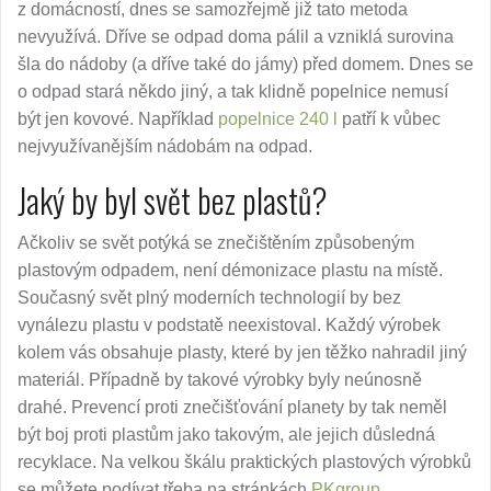
z domácností, dnes se samozřejmě již tato metoda
nevyužívá. Dříve se odpad doma pálil a vzniklá surovina
šla do nádoby (a dříve také do jámy) před domem. Dnes se
o odpad stará někdo jiný, a tak klidně popelnice nemusí
být jen kovové. Například
popelnice 240 l
patří k vůbec
nejvyužívanějším nádobám na odpad.
Jaký by byl svět bez plastů?
Ačkoliv se svět potýká se znečištěním způsobeným
plastovým odpadem, není démonizace plastu na místě.
Současný svět plný moderních technologií by bez
vynálezu plastu v podstatě neexistoval. Každý výrobek
kolem vás obsahuje plasty, které by jen těžko nahradil jiný
materiál. Případně by takové výrobky byly neúnosně
drahé. Prevencí proti znečišťování planety by tak neměl
být boj proti plastům jako takovým, ale jejich důsledná
recyklace. Na velkou škálu praktických plastových výrobků
se můžete podívat třeba na stránkách
PKgroup
.