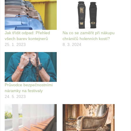
Jak třídit odpad: Přehled
Na co se zaměřit při nákupu
všech barev kontejnerů
chráničů holenních kostí?
25. 1. 2023
8. 3. 2024
Průvodce bezpečnostními
náramky na festivaly
24. 5. 2023