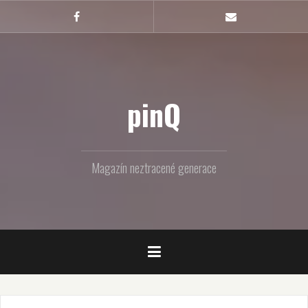
Skip
to
Facebook
Email
content
pinQ
Magazín neztracené generace