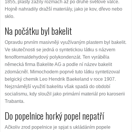
1855, plasty zažily rozmach až po druhé světové válce.
Hojně nahradily dražší materiály, jako je kov, dřevo nebo
sklo.
Na počátku byl bakelit
Opravdu prvním masivněji využívaným plastem byl bakelit.
Ve skutečnosti se jedná o syntetickou látku s názvem
fenolformaldehydový polykondenzát. Ten vyráběla
německá firma Bakelite AG a podle ní název bakelit
zdomácněl. Mimochodem poprvé tuto látku syntetizoval
belgický chemik Leo Hendrik Baekeland v roce 1907.
Nejznámější využití bakelitu však spadá do období
socialismu, kdy sloužil jako primární materiál pro karoserii
Trabanta.
Do popelnice horký popel nepatří
Ačkoliv zrod popelnice je spjat s ukládáním popele