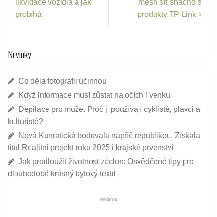
likvidace vozidla a jak
mesh síť snadno s
příspěvek
probíhá
produkty TP-Link
Novinky
Co dělá fotografii účinnou
Když informace musí zůstat na očích i venku
Depilace pro muže. Proč ji používají cyklisté, plavci a
kulturisté?
Nová Kunratická bodovala napříč republikou. Získala
titul Realitní projekt roku 2025 i krajské prvenství
Jak prodloužit životnost záclon: Osvědčené tipy pro
dlouhodobě krásný bytový textil
reklama