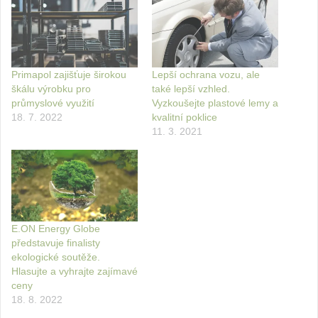
Primapol zajišťuje širokou
Lepší ochrana vozu, ale
škálu výrobku pro
také lepší vzhled.
průmyslové využití
Vyzkoušejte plastové lemy a
18. 7. 2022
kvalitní poklice
11. 3. 2021
E.ON Energy Globe
představuje finalisty
ekologické soutěže.
Hlasujte a vyhrajte zajímavé
ceny
18. 8. 2022