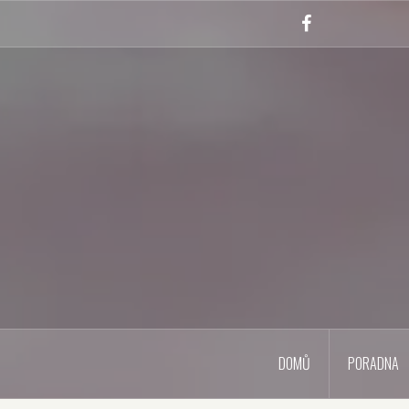
Skip
to
Facebook
content
DOMŮ
PORADNA