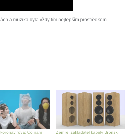
obách a muzika byla vždy tím nejlepším prostředkem.
koronavirová: Co nám
Zemřel zakladatel kapely Bronski