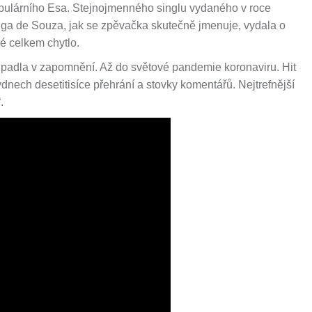
opulárního Esa. Stejnojmenného singlu vydaného v roce
 Olga de Souza, jak se zpěvačka skutečně jmenuje, vydala o
é celkem chytlo.
upadla v zapomnění. Až do světové pandemie koronaviru. Hit
nech desetitisíce přehrání a stovky komentářů. Nejtrefnější
.