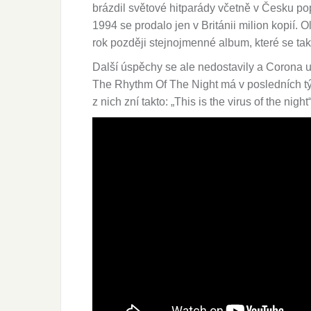
brázdil světové hitparády včetně v Česku p
1994 se prodalo jen v Británii milion kopií.
rok později stejnojmenné album, které se tak
Další úspěchy se ale nedostavily a Corona 
The Rhythm Of The Night má v posledních týd
z nich zní takto: „This is the virus of the night“