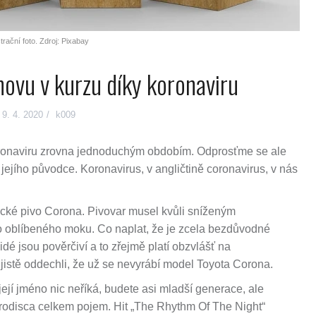
strační foto. Zdroj: Pixabay
ovu v kurzu díky koronaviru
9. 4. 2020
k009
ronaviru zrovna jednoduchým obdobím. Odprosťme se ale
jího původce. Koronavirus, v angličtině coronavirus, v nás
ické pivo Corona. Pivovar musel kvůli sníženým
o oblíbeného moku. Co naplat, že je zcela bezdůvodné
idé jsou pověrčiví a to zřejmě platí obzvlášť na
istě oddechli, že už se nevyrábí model Toyota Corona.
jí jméno nic neříká, budete asi mladší generace, ale
eurodisca celkem pojem. Hit „The Rhythm Of The Night“