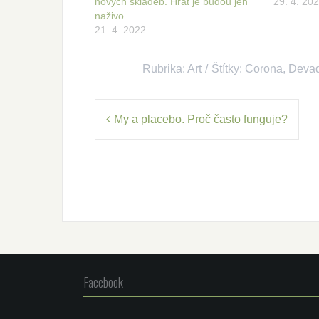
nových skladeb. Hrát je budou jen
29. 4. 20
naživo
21. 4. 2022
Rubrika:
Art
Štítky:
Corona
,
Devad
Navigace
My a placebo. Proč často funguje?
pro
příspěvek
Facebook