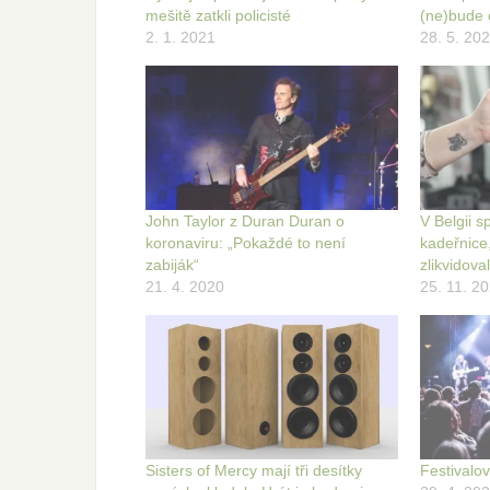
mešitě zatkli policisté
(ne)bude 
2. 1. 2021
28. 5. 20
John Taylor z Duran Duran o
V Belgii 
koronaviru: „Pokaždé to není
kadeřnice,
zabiják“
zlikvidova
21. 4. 2020
25. 11. 2
Sisters of Mercy mají tři desítky
Festivalo