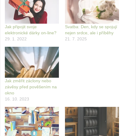
Jak připojit svoje
Svatba: Den, kdy se spojují
elektronické dárky on-line?
nejen srdce, ale i příběhy
29. 1. 2022
21. 7. 2025
Jak změřit záclony nebo
závěsy před pověšením na
okno
16. 10. 2023