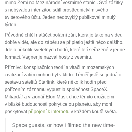
mimo Zemi na Mezinárodní vesmírné stanici. Své zážitky
s nebývalou intenzitou sdílí prostřednictvím svého
twitterového účtu. Jeden neobvyklý publikoval minulý
týden.
Původně chtěl natáčet polární záři, která je také na videu
dobře vidět, ale do záběru se připletlo ještě něco dalšího.
Jde o několik světelných bodů, které letí seřazené v jedné
formaci. Vagner je nazval hosty z vesmíru.
Příznivci konspiračních teorií a vítači mimozemských
civilizací zatím mohou být v klidu. Téměř jistě se jedná o
sestavu satelitů Starlink, které několik hodin před
pořízením záznamu vypustila společnost SpaceX.
Miliardář a vizionář Elon Musk chce těmito družicemi
v blízké budoucnosti pokrýt celou planetu, aby mohl
poskytovat
připojení k internetu
v každém koutě světa.
Space guests, or how I filmed the new time-