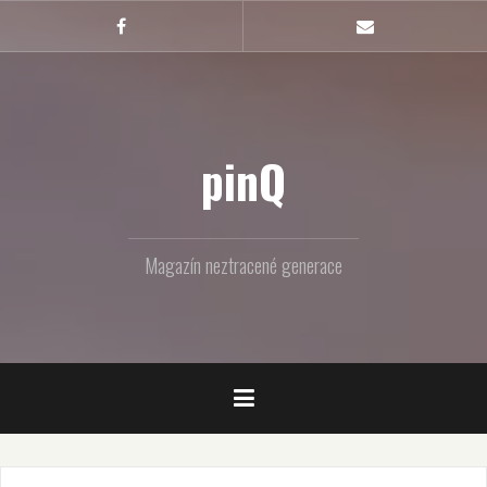
Skip
to
Facebook
Email
content
pinQ
Magazín neztracené generace