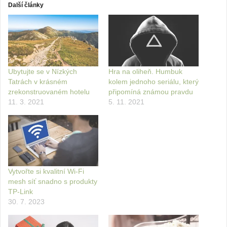
Další články
Ubytujte se v Nízkých
Hra na oliheň. Humbuk
Tatrách v krásném
kolem jednoho seriálu, který
zrekonstruovaném hotelu
připomíná známou pravdu
11. 3. 2021
5. 11. 2021
Vytvořte si kvalitní Wi-Fi
mesh síť snadno s produkty
TP-Link
30. 7. 2023