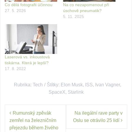
Co dělá fotografii účinnou
Na co nezapomenout při
27. 5. 2026
úschově pneumatik?
5. 11. 2025
Laserová vs. inkoustová
tiskárna. Která je lepší?
17. 8. 2022
Rubrika:
Tech
Štítky:
Elon Musk
,
ISS
,
Ivan Vagner
,
SpaceX
,
Starlink
Navigace
Rumunský zpěvák
Na ilegální rave party v
pro
zemřel na železničním
Oslu se otrávilo 25 lidí
příspěvek
přejezdu během živého