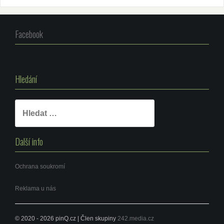
Facebook
Hledání
Vyhledávání
Další info
Ochrana soukromí
Reklama u nás
© 2020 - 2026 pinQ.cz | Člen skupiny
242.media.cz