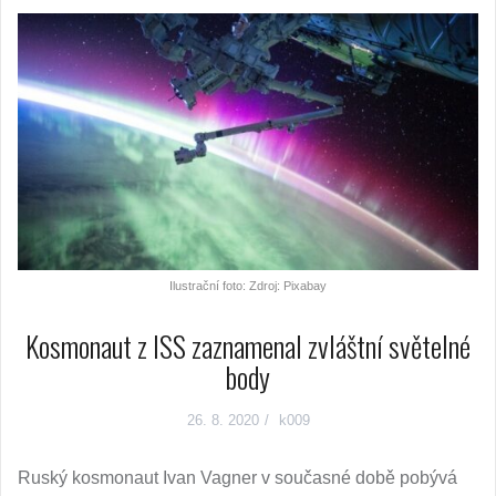
Ilustrační foto: Zdroj: Pixabay
Kosmonaut z ISS zaznamenal zvláštní světelné
body
26. 8. 2020
k009
Ruský kosmonaut Ivan Vagner v současné době pobývá