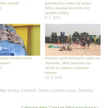
 velmi snadné
jednoduchou cestou ke zdraví.
21
Klíčky obsahují více živin než
dospělé rostliny
8. 2. 2024
 odpad: Přehled všech
Policisté zatrhli technařům pařbu na
tejnerů
Jesenicku. Mezi tanečníky byl
23
člověk se sušenou rostlinnou
hmotou
29. 9. 2020
ítky:
Houby
,
Kuchyně
,
Ovoce
,
Sušička ovoce
,
Zelenina
Carnivore dieta. Cesta ke štěstí masožravce