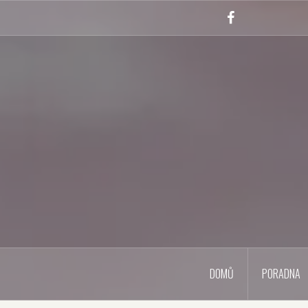
Skip
to
Facebook
content
DOMŮ
PORADNA