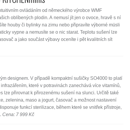
intuitivním ovládáním od německého výrobce WMF
ich oblíbených plodin. A nemusí jít jen o ovoce, hravě s ní
šíte houby či bylinky na zimu nebo připravíte výborné müsli
ticky vypne a nemusíte se o nic starat. Teplotu sušení lze
asovač a jako součást výbavy oceníte i pět kvalitních sít
ivým designem. V případě kompaktní sušičky SO4000 to platí
infrazářením, které v potravinách zanechává více vitamínů,
 lze přirovnat k přirozenému sušení na slunci. Určitě také
e, zelenina, maso a jogurt, časovač a možnost nastavení
isponuje funkcí sterilizace, během které se vnitřek přístroje,
í.
Cena: 7 999 Kč