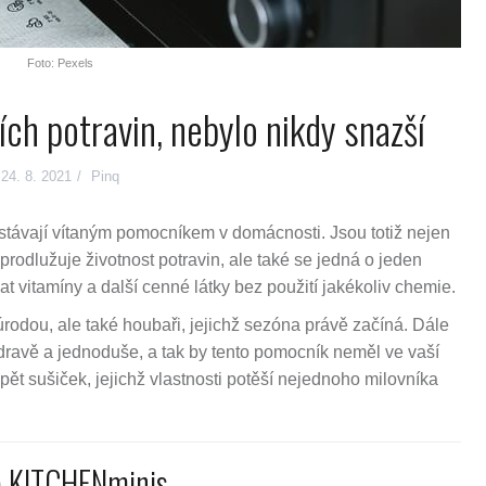
Foto: Pexels
ších potravin, nebylo nikdy snazší
24. 8. 2021
Pinq
e stávají vítaným pomocníkem v domácnosti. Jsou totiž nejen
prodlužuje životnost potravin, ale také se jedná o jeden
 vitamíny a další cenné látky bez použití jakékoliv chemie.
úrodou, ale také houbaři, jejichž sezóna právě začíná. Dále
zdravě a jednoduše, a tak by tento pomocník neměl ve vaší
pět sušiček, jejichž vlastnosti potěší nejednoho milovníka
 KITCHENminis