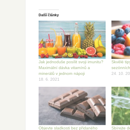
Další články
Jak jednoduše posílit svoji imunitu?
Skvělé tip
Maximální dávka vitamínů a
sezónních
minerálů v jednom nápoji
24. 10. 2
18. 6. 2021
Objevte sladkosti bez přidaného
Sbírejte d