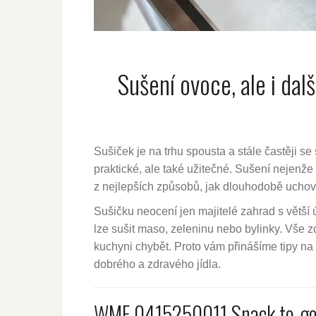
Sušení ovoce, ale i dal
Sušiček je na trhu spousta a stále častěji s
praktické, ale také užitečné. Sušení nejenže 
z nejlepších způsobů, jak dlouhodobě uchovat
Sušičku neocení jen majitelé zahrad s větší 
lze sušit maso, zeleninu nebo bylinky. Vše 
kuchyni chybět. Proto vám přinášíme tipy na 
dobrého a zdravého jídla.
WMF 0415250011 Snack to-go