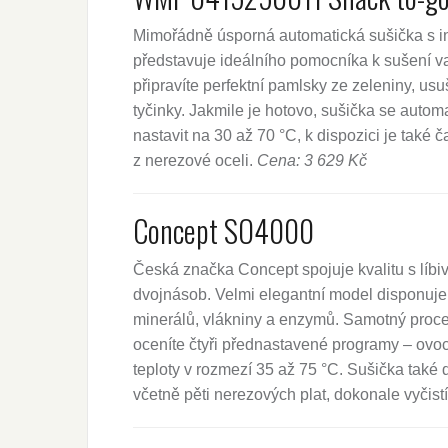
Mimořádně úsporná automatická sušička s 
představuje ideálního pomocníka k sušení vaš
připravíte perfektní pamlsky ze zeleniny, usu
tyčinky. Jakmile je hotovo, sušička se automa
nastavit na 30 až 70 °C, k dispozici je také č
z nerezové oceli.
Cena: 3 629 Kč
Concept SO4000
Česká značka Concept spojuje kvalitu s líb
dvojnásob. Velmi elegantní model disponuje 
minerálů, vlákniny a enzymů. Samotný proces
oceníte čtyři přednastavené programy – ovoc
teploty v rozmezí 35 až 75 °C. Sušička také d
včetně pěti nerezových plat, dokonale vyčist