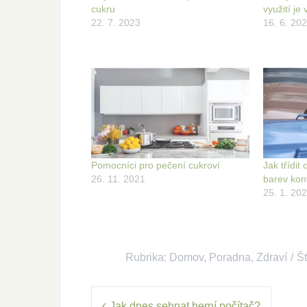
cukru
využití je
22. 7. 2023
16. 6. 20
Pomocníci pro pečení cukroví
Jak třídit
26. 11. 2021
barev kon
25. 1. 20
Rubrika:
Domov
,
Poradna
,
Zdraví
Št
Navigace
Jak dnes sehnat herní počítač?