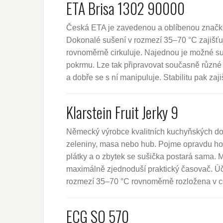
ETA Brisa 1302 90000
Česká ETA je zavedenou a oblíbenou značkou.
Dokonalé sušení v rozmezí 35–70 °C zajišťu
rovnoměrně cirkuluje. Najednou je možné suš
pokrmu. Lze tak připravovat současně různé 
a dobře se s ní manipuluje. Stabilitu pak z
Klarstein Fruit Jerky 9
Německý výrobce kvalitních kuchyňských dopl
zeleniny, masa nebo hub. Pojme opravdu hodn
plátky a o zbytek se sušička postará sama. M
maximálně zjednoduší praktický časovač. Úči
rozmezí 35–70 °C rovnoměrně rozložena v ce
ECG SO 570