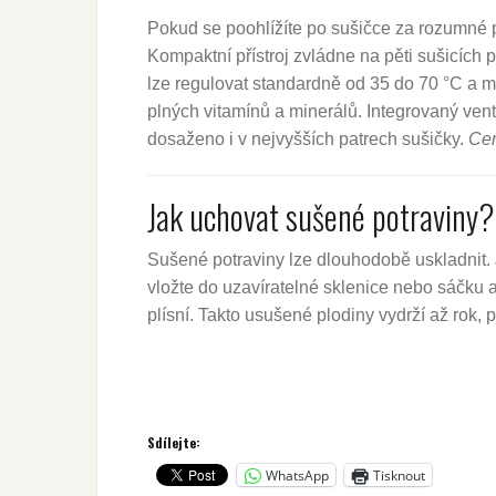
Pokud se poohlížíte po sušičce za rozumné 
Kompaktní přístroj zvládne na pěti sušicích 
lze regulovat standardně od 35 do 70 °C a m
plných vitamínů a minerálů. Integrovaný ventil
dosaženo i v nejvyšších patrech sušičky.
Cen
Jak uchovat sušené potraviny?
Sušené potraviny lze dlouhodobě uskladnit. 
vložte do uzavíratelné sklenice nebo sáčku a
plísní. Takto usušené plodiny vydrží až rok, p
Sdílejte:
WhatsApp
Tisknout