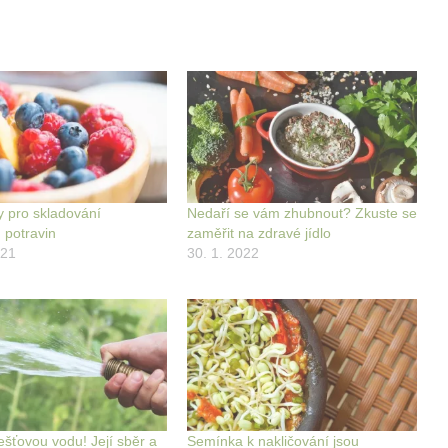
y pro skladování
Nedaří se vám zhubnout? Zkuste se
 potravin
zaměřit na zdravé jídlo
021
30. 1. 2022
ešťovou vodu! Její sběr a
Semínka k nakličování jsou