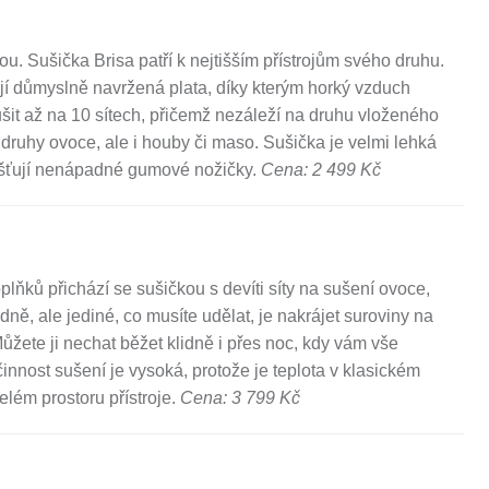
 Sušička Brisa patří k nejtišším přístrojům svého druhu.
jí důmyslně navržená plata, díky kterým horký vzduch
it až na 10 sítech, přičemž nezáleží na druhu vloženého
druhy ovoce, ale i houby či maso. Sušička je velmi lehká
ajišťují nenápadné gumové nožičky.
Cena: 2 499 Kč
ňků přichází se sušičkou s devíti síty na sušení ovoce,
ě, ale jediné, co musíte udělat, je nakrájet suroviny na
ůžete ji nechat běžet klidně i přes noc, kdy vám vše
nnost sušení je vysoká, protože je teplota v klasickém
lém prostoru přístroje.
Cena: 3 799 Kč