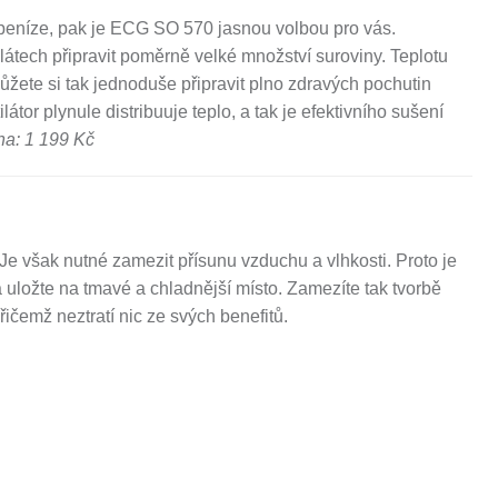
peníze, pak je ECG SO 570 jasnou volbou pro vás.
plátech připravit poměrně velké množství suroviny. Teplotu
ůžete si tak jednoduše připravit plno zdravých pochutin
átor plynule distribuuje teplo, a tak je efektivního sušení
a: 1 199 Kč
Je však nutné zamezit přísunu vzduchu a vlhkosti. Proto je
 uložte na tmavé a chladnější místo. Zamezíte tak tvorbě
řičemž neztratí nic ze svých benefitů.