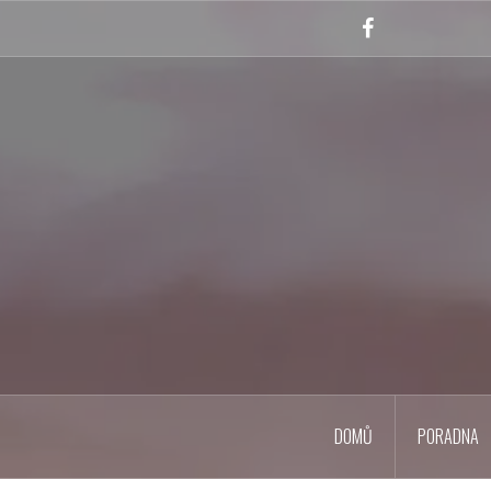
Skip
to
Facebook
content
DOMŮ
PORADNA