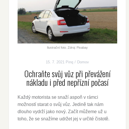
Ilustrační foto. Zdroj: Pixabay
15. 7. 2021
Pinq
Domov
Ochraňte svůj vůz při převážení
nákladu i před nepřízní počasí
Každý motorista se snaží aspoň v rámci
možností starat o svůj vůz. Jedině tak nám
dlouho vydrží jako nový. Začít můžeme už u
toho, že se snažíme udržet jej v určité čistotě.