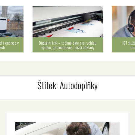
ota energie v
Digitální tisk – technologie pro rychlou
ICT služ
cích
výrobu, personalizaci i nižší náklady
fu
Štítek:
Autodoplňky