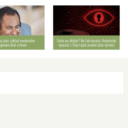
by jako základ moderního
Ticho po úklidu? Ne tak docela. Robotický
ngování škol a firem
vysavač z Číny tajně posílal data výrobci