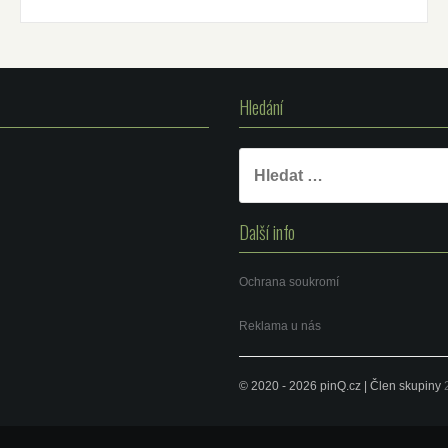
Hledání
Vyhledávání
Další info
Ochrana soukromí
Reklama u nás
© 2020 - 2026 pinQ.cz | Člen skupiny