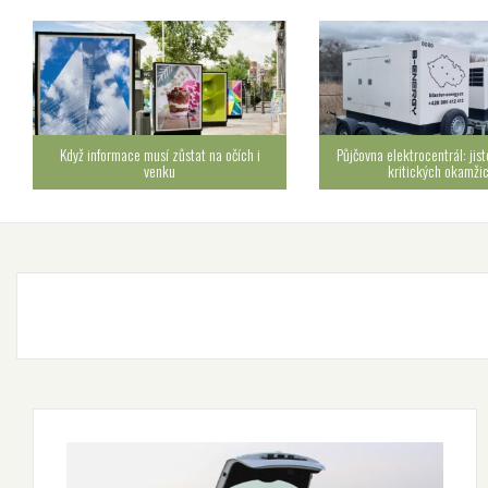
Když informace musí zůstat na očích i
Půjčovna elektrocentrál: jist
venku
kritických okamži