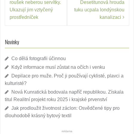
pro
roušek neberou servítky.
Desetitunová hrouda
příspěvek
Ukazují jim vztyčený
tuku ucpala londýnskou
prostředníček
kanalizaci
Novinky
Co dělá fotografii účinnou
Když informace musí zůstat na očích i venku
Depilace pro muže. Proč ji používají cyklisté, plavci a
kulturisté?
Nová Kunratická bodovala napříč republikou. Získala
titul Realitní projekt roku 2025 i krajské prvenství
Jak prodloužit životnost záclon: Osvědčené tipy pro
dlouhodobě krásný bytový textil
reklama