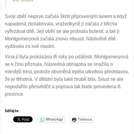
Svoji oběť nejprve začala škrtit připraveným lanem a když
napadená zkolabovala, vražedkyně ji začala z břicha
vyřezávat dítě. Její oběť se ale probrala bolestí, a tak ji
Montgomeryová začala znovu rdousit. Následně dítě
vydávala za své vlastní.
Vina jí byla prokázána tři roky po události. Montgomeryová
se k činu přiznala. Následná obhajoba se snažila o
mírnější trest, protože obviněná trpěla utkvělou představou,
že je těhotná. V dětství byla také hrubě bita. Soud se ale
nepodařilo přesvědčit a poprava tak bude provedena 8.
prosince.
Sdílejte:
WhatsApp
Tisknout