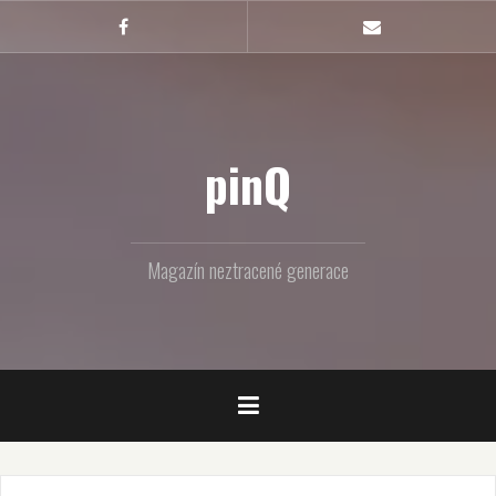
Skip
to
Facebook
Email
content
pinQ
Magazín neztracené generace