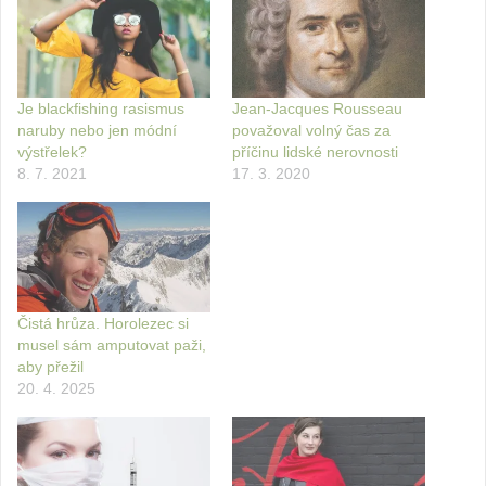
Je blackfishing rasismus
Jean-Jacques Rousseau
naruby nebo jen módní
považoval volný čas za
výstřelek?
příčinu lidské nerovnosti
8. 7. 2021
17. 3. 2020
Čistá hrůza. Horolezec si
musel sám amputovat paži,
aby přežil
20. 4. 2025