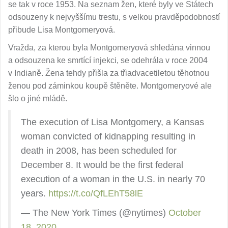
se tak v roce 1953. Na seznam žen, které byly ve Státech
odsouzeny k nejvyššímu trestu, s velkou pravděpodobností
přibude Lisa Montgomeryová.
Vražda, za kterou byla Montgomeryová shledána vinnou
a odsouzena ke smrtící injekci, se odehrála v roce 2004
v Indianě. Žena tehdy přišla za třiadvacetiletou těhotnou
ženou pod záminkou koupě štěněte. Montgomeryové ale
šlo o jiné mládě.
The execution of Lisa Montgomery, a Kansas
woman convicted of kidnapping resulting in
death in 2008, has been scheduled for
December 8. It would be the first federal
execution of a woman in the U.S. in nearly 70
years.
https://t.co/QfLEhT58lE
— The New York Times (@nytimes)
October
18, 2020