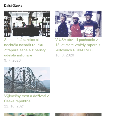
Další články
Stupidní zákaznice si
V USA obvinili pachatele z
nechtěla nasadit roušku.
18 let staré vraždy rapera z
Ztrapnila sebe a z baristy
kultovních RUN-D.M.C.
udělala milionáře
18. 8. 2020
9. 7. 2020
Výjimečný trest a doživotí v
České republice
22. 10. 2024