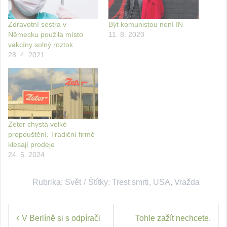
Zdravotní sestra v
Být komunistou není IN
Německu použila místo
11. 8. 2020
vakcíny solný roztok
28. 4. 2021
Zetor chystá velké
propouštění. Tradiční firmě
klesají prodeje
24. 5. 2024
Rubrika:
Svět
Štítky:
Trest smrti
,
USA
,
Vražda
Navigace
V Berlíně si s odpírači
Tohle zažít nechcete.