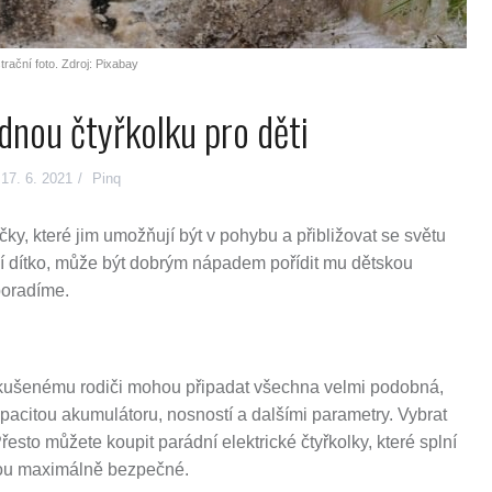
strační foto. Zdroj: Pixabay
nou čtyřkolku pro děti
17. 6. 2021
Pinq
čky, které jim umožňují být v pohybu a přibližovat se světu
dítko, může být dobrým nápadem pořídit mu dětskou
poradíme.
ezkušenému rodiči mohou připadat všechna velmi podobná,
kapacitou akumulátoru, nosností a dalšími parametry. Vybrat
esto můžete koupit parádní elektrické čtyřkolky, které splní
dou maximálně bezpečné.