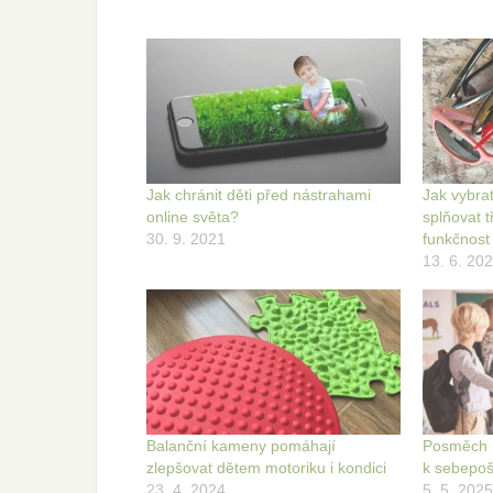
Jak chránit děti před nástrahami
Jak vybrat
online světa?
splňovat tř
30. 9. 2021
funkčnost
13. 6. 20
Balanční kameny pomáhají
Posměch 
zlepšovat dětem motoriku i kondici
k sebepo
23. 4. 2024
5. 5. 2025