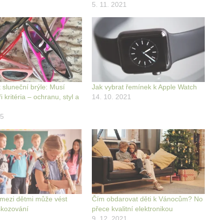
5. 11. 2021
 sluneční brýle: Musí
Jak vybrat řemínek k Apple Watch
i kritéria – ochranu, styl a
14. 10. 2021
25
mezi dětmi může vést
Čím obdarovat děti k Vánocům? No
škozování
přece kvalitní elektronikou
9. 12. 2021