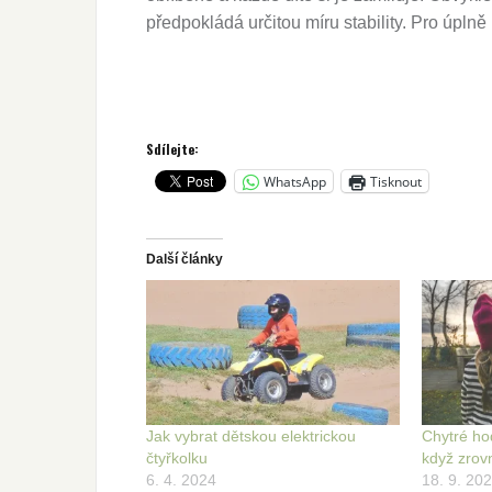
předpokládá určitou míru stability. Pro úplně
Sdílejte:
WhatsApp
Tisknout
Další články
Jak vybrat dětskou elektrickou
Chytré hod
čtyřkolku
když zrov
6. 4. 2024
18. 9. 20