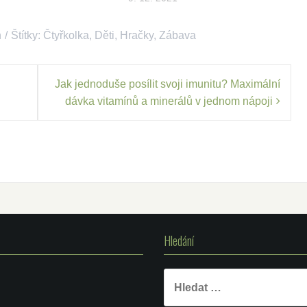
h
Štítky:
Čtyřkolka
,
Děti
,
Hračky
,
Zábava
Jak jednoduše posílit svoji imunitu? Maximální
dávka vitamínů a minerálů v jednom nápoji
Hledání
Vyhledávání