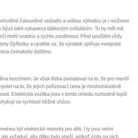
pohodlné čalouněné sedadlo a velkou výhodou je i možnost
ek bývá také vybavena dálkovým ovládáním. To by měl mít
pečí mohl snadno a rychle zasáhnout. Před použitím vždy
my čtyřkolky a ujistěte se, že výrobek splňuje evropské
zena čemukoliv dalšímu.
áněna benzínem. Je však třeba pamatovat na to, že pro menší
myslet na to, že jejich pořizovací cena je mnohonásobně
čností. Elektrická vozítka jsou v tomto ohledu rozhodně lepší
ohybují se rychlostí běžné chůze.
mohou být elektrické motorky pro děti. I ty jsou velmi
ale vyžadují, aby dítko bylo starší, jelikož jízda na nich