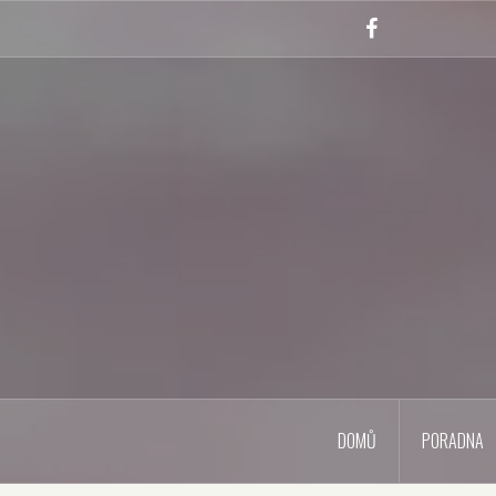
Skip
to
Facebook
content
DOMŮ
PORADNA