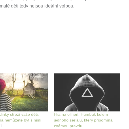
 malé děti tedy nejsou ideální volbou.
inky střeží vaše děti,
Hra na oliheň. Humbuk kolem
na nemůžete být s nimi
jednoho seriálu, který připomíná
21
známou pravdu