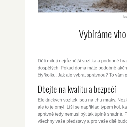
Ilu
Vybíráme vhod
Děti milují nejrůznější vozítka a podobné hra
dospělých. Pokud doma máte podobně akční 
čtyřkolku. Jak ale vybrat správnou? To vám 
Dbejte na kvalitu a bezpečí
Elektrických vozítek jsou na trhu mraky. N
ale to je omyl. Liší se například typem kol, 
správně tedy nemusí být tak úplně snadné. Př
všechny vaše představy a pro vaše dítě bu