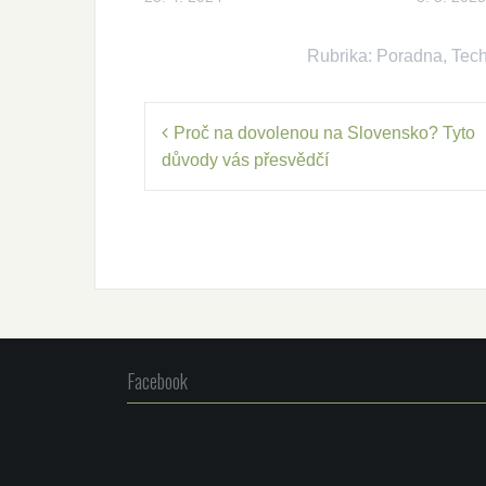
Rubrika:
Poradna
,
Tec
Navigace
Proč na dovolenou na Slovensko? Tyto
pro
důvody vás přesvědčí
příspěvek
Facebook