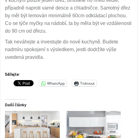
v kuchyni pouze jeden dřez, umístěte ho hned vedle,
případně naproti varné desce a chladničce. Samotný dřez
by měl být lemován minimálně 60cm odkládací plochou.
Co se týče myčky na nádobí, ta by měla být ve vzdálenosti
do 90 cm od dřezu.
Tak neváhejte a investujte do nové kuchyně. Budete
nadmíru spokojení s výsledkem, jestli dodržíte výše
uvedená pravidla.
Sdílejte:
WhatsApp
Tisknout
Další články