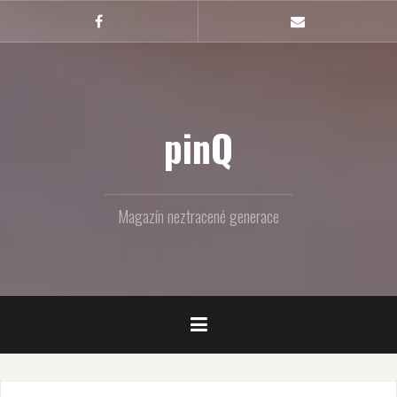
Skip
to
Facebook
Email
content
pinQ
Magazín neztracené generace