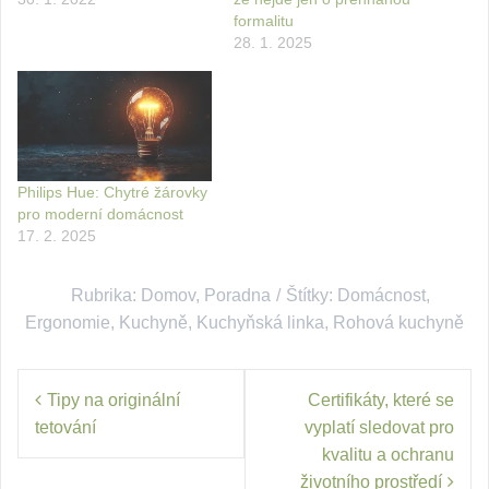
formalitu
28. 1. 2025
Philips Hue: Chytré žárovky
pro moderní domácnost
17. 2. 2025
Rubrika:
Domov
,
Poradna
Štítky:
Domácnost
,
Ergonomie
,
Kuchyně
,
Kuchyňská linka
,
Rohová kuchyně
Navigace
Tipy na originální
Certifikáty, které se
pro
tetování
vyplatí sledovat pro
příspěvek
kvalitu a ochranu
životního prostředí