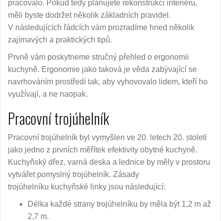
pracovalo. Pokud tedy plánujete rekonstrukci interiéru,
měli byste dodržet několik základních pravidel.
V následujících řádcích vám prozradíme hned několik
zajímavých a praktických tipů.
Prvně vám poskytneme stručný přehled o ergonomii
kuchyně. Ergonomie jako taková je věda zabývající se
navrhováním prostředí tak, aby vyhovovalo lidem, kteří ho
využívají, a ne naopak.
Pracovní trojúhelník
Pracovní trojúhelník byl vymyšlen ve 20. letech 20. století
jako jedno z prvních měřítek efektivity obytné kuchyně.
Kuchyňský dřez, varná deska a lednice by měly v prostoru
vytvářet pomyslný trojúhelník. Zásady
trojúhelníku kuchyňské linky jsou následující:
Délka každé strany trojúhelníku by měla být 1,2 m až
2,7 m.