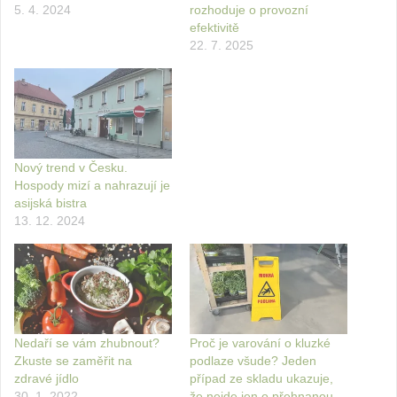
5. 4. 2024
rozhoduje o provozní
efektivitě
22. 7. 2025
Nový trend v Česku.
Hospody mizí a nahrazují je
asijská bistra
13. 12. 2024
Nedaří se vám zhubnout?
Proč je varování o kluzké
Zkuste se zaměřit na
podlaze všude? Jeden
zdravé jídlo
případ ze skladu ukazuje,
30. 1. 2022
že nejde jen o přehnanou