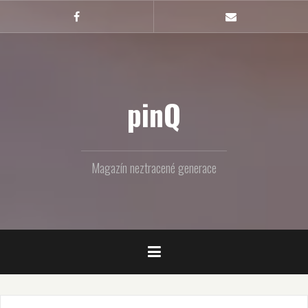
Skip
to
Facebook
Email
content
pinQ
Magazín neztracené generace