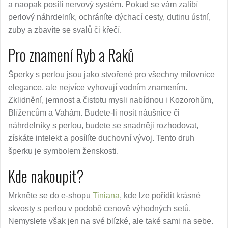
a naopak posílí nervový systém. Pokud se vám zalíbí
perlový náhrdelník, ochráníte dýchací cesty, dutinu ústní,
zuby a zbavíte se svalů či křečí.
Pro znamení Ryb a Raků
Šperky s perlou jsou jako stvořené pro všechny milovnice
elegance, ale nejvíce vyhovují vodním znamením.
Zklidnění, jemnost a čistotu mysli nabídnou i Kozorohům,
Blížencům a Vahám. Budete-li nosit náušnice či
náhrdelníky s perlou, budete se snadněji rozhodovat,
získáte intelekt a posílíte duchovní vývoj. Tento druh
šperku je symbolem ženskosti.
Kde nakoupit?
Mrkněte se do e-shopu
Tiniana
, kde lze pořídit krásné
skvosty s perlou v podobě cenově výhodných setů.
Nemyslete však jen na své blízké, ale také sami na sebe.