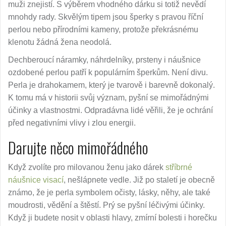
muži znejistí. S výběrem vhodného dárku si totiž nevědí
mnohdy rady. Skvělým tipem jsou šperky s pravou říční
perlou nebo přírodními kameny, protože překrásnému
klenotu žádná žena neodolá.
Dechberoucí náramky, náhrdelníky, prsteny i náušnice
ozdobené perlou patří k populárním šperkům. Není divu.
Perla je drahokamem, který je tvarově i barevně dokonalý.
K tomu má v historii svůj význam, pyšní se mimořádnými
účinky a vlastnostmi. Odpradávna lidé věřili, že je ochrání
před negativními vlivy i zlou energii.
Darujte něco mimořádného
Když zvolíte pro milovanou ženu jako dárek
stříbrné
náušnice visací
, nešlápnete vedle. Již po staletí je obecně
známo, že je perla symbolem očisty, lásky, něhy, ale také
moudrosti, vědění a štěstí. Prý se pyšní léčivými účinky.
Když ji budete nosit v oblasti hlavy, zmírní bolesti i horečku