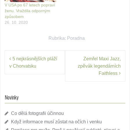
V USA po 67 letech popraví
ženu. Vraždila odporným
způsobem
26. 10. 2020
Rubrika:
Poradna
Navigace
5 nejkrásnějších pláží
Zemřel Maxi Jazz,
pro
v Chorvatsku
zpěvák legendárních
příspěvek
Faithless
Novinky
Co dělá fotografii účinnou
Když informace musí zůstat na očích i venku