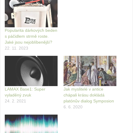
Popularita dárkových beden
s páčidlem strmě roste.
Jaké jsou nejoblíbenější?
22. 11. 2023
LAMAX Base1: Super
Jak myslitelé v antice
vyladěný zvuk
chápali krásu dokládá
24. 2. 2021
platónův dialog Symposion
6. 6. 2020