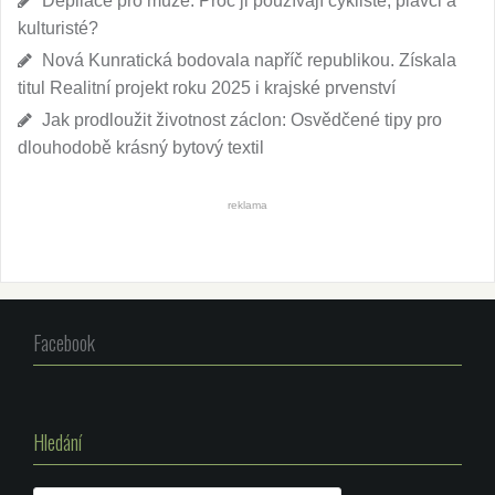
Depilace pro muže. Proč ji používají cyklisté, plavci a
kulturisté?
Nová Kunratická bodovala napříč republikou. Získala
titul Realitní projekt roku 2025 i krajské prvenství
Jak prodloužit životnost záclon: Osvědčené tipy pro
dlouhodobě krásný bytový textil
reklama
Facebook
Hledání