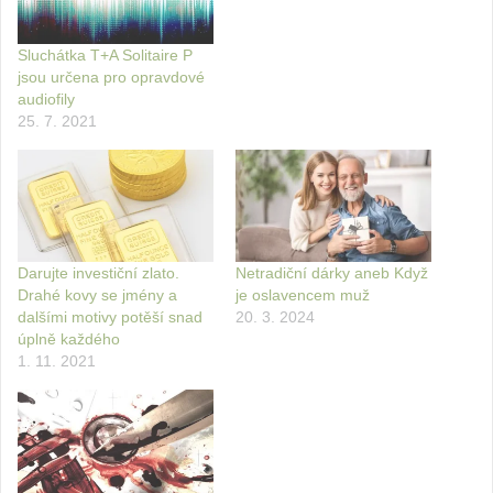
Sluchátka T+A Solitaire P
jsou určena pro opravdové
audiofily
25. 7. 2021
Darujte investiční zlato.
Netradiční dárky aneb Když
Drahé kovy se jmény a
je oslavencem muž
dalšími motivy potěší snad
20. 3. 2024
úplně každého
1. 11. 2021