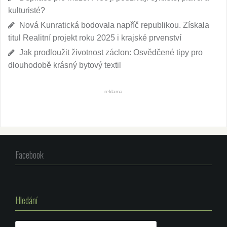
kulturisté?
Nová Kunratická bodovala napříč republikou. Získala
titul Realitní projekt roku 2025 i krajské prvenství
Jak prodloužit životnost záclon: Osvědčené tipy pro
dlouhodobě krásný bytový textil
reklama
Facebook
Hledání
Vyhledávání