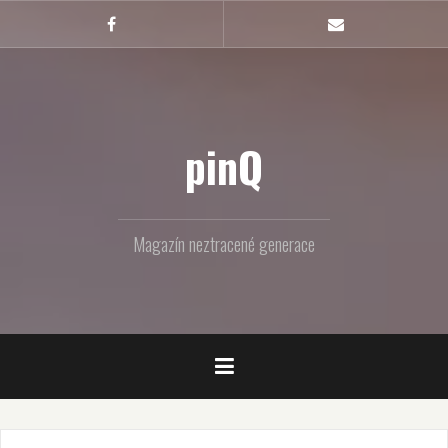
Skip
to
Facebook
Email
content
pinQ
Magazín neztracené generace