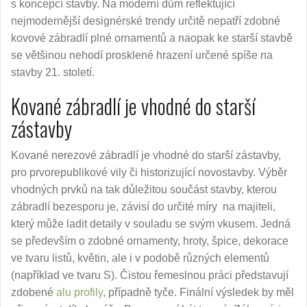
s koncepcí stavby. Na moderní dům reflektující
nejmodernější designérské trendy určitě nepatří zdobné
kovové zábradlí plné ornamentů a naopak ke starší stavbě
se většinou nehodí prosklené hrazení určené spíše na
stavby 21. století.
Kované zábradlí je vhodné do starší
zástavby
Kované nerezové zábradlí je vhodné do starší zástavby,
pro prvorepublikové vily či historizující novostavby. Výběr
vhodných prvků na tak důležitou součást stavby, kterou
zábradlí bezesporu je, závisí do určité míry na majiteli,
který může ladit detaily v souladu se svým vkusem. Jedná
se především o zdobné ornamenty, hroty, špice, dekorace
ve tvaru listů, květin, ale i v podobě různých elementů
(například ve tvaru S). Čistou řemeslnou práci představují
zdobené
alu profily
, případně tyče. Finální výsledek by měl