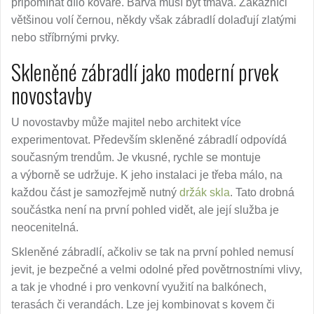
připomínat dílo kováře. Barva musí být tmavá. Zákazníci
většinou volí černou, někdy však zábradlí dolaďují zlatými
nebo stříbrnými prvky.
Skleněné zábradlí jako moderní prvek
novostavby
U novostavby může majitel nebo architekt více
experimentovat. Především skleněné zábradlí odpovídá
současným trendům. Je vkusné, rychle se montuje
a výborně se udržuje. K jeho instalaci je třeba málo, na
každou část je samozřejmě nutný
držák skla
. Tato drobná
součástka není na první pohled vidět, ale její služba je
neocenitelná.
Skleněné zábradlí, ačkoliv se tak na první pohled nemusí
jevit, je bezpečné a velmi odolné před povětrnostními vlivy,
a tak je vhodné i pro venkovní využití na balkónech,
terasách či verandách. Lze jej kombinovat s kovem či