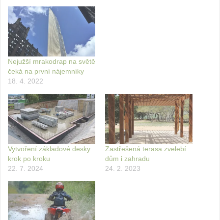
Nejužší mrakodrap na světě
čeká na první nájemníky
18. 4. 2022
Vytvoření základové desky
Zastřešená terasa zvelebí
krok po kroku
dům i zahradu
22. 7. 2024
24. 2. 2023