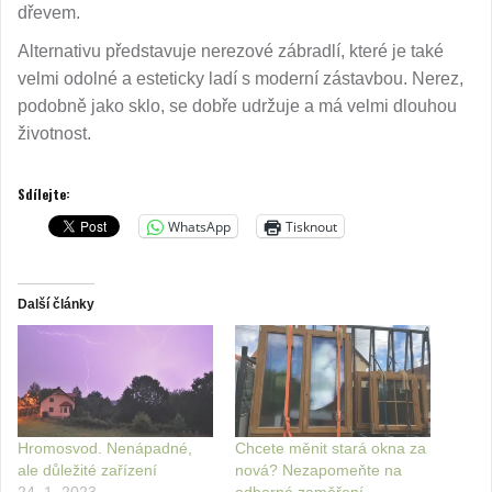
dřevem.
Alternativu představuje nerezové zábradlí, které je také
velmi odolné a esteticky ladí s moderní zástavbou. Nerez,
podobně jako sklo, se dobře udržuje a má velmi dlouhou
životnost.
Sdílejte:
WhatsApp
Tisknout
Další články
Hromosvod. Nenápadné,
Chcete měnit stará okna za
ale důležité zařízení
nová? Nezapomeňte na
24. 1. 2023
odborné zaměření