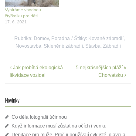
Vybíráme vhodnou
čtyřkolku pro děti
17. 6. 2021
Rubrika:
Domov
,
Poradna
Štítky:
Kované zábradlí
,
Novostavba
,
Skleněné zábradlí
,
Stavba
,
Zábradlí
Navigace
Jak probíhá ekologická
5 nejkrásnějších pláží v
pro
likvidace vozidel
Chorvatsku
příspěvek
Novinky
Co dělá fotografii účinnou
Když informace musí zůstat na očích i venku
Depilace pro muže. Proč ji používají cyklisté, plavci a