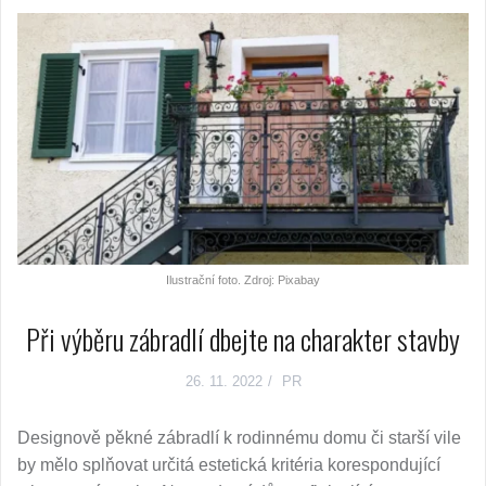
Ilustrační foto. Zdroj: Pixabay
Při výběru zábradlí dbejte na charakter stavby
26. 11. 2022
PR
Designově pěkné zábradlí k rodinnému domu či starší vile
by mělo splňovat určitá estetická kritéria korespondující