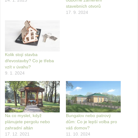
stavebních otvorů
17. 9. 2024
Kolik stojí stavba
dřevostavby? Co je třeba
vzít v úvahu?
9. 1. 2024
Na co myslet, když
Bungalov nebo patrový
plánujete pergolu nebo
dům: Co je lepší volba pro
zahradní altán
váš domov?
17. 12. 2021
11. 10. 2024