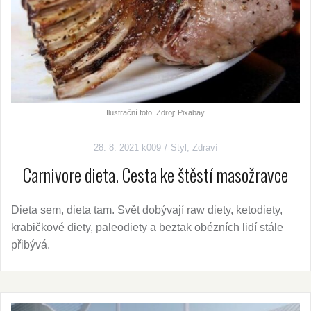
Ilustrační foto. Zdroj: Pixabay
28. 8. 2021
k009
Styl
,
Zdraví
Carnivore dieta. Cesta ke štěstí masožravce
Dieta sem, dieta tam. Svět dobývají raw diety, ketodiety,
krabičkové diety, paleodiety a beztak obézních lidí stále
přibývá.