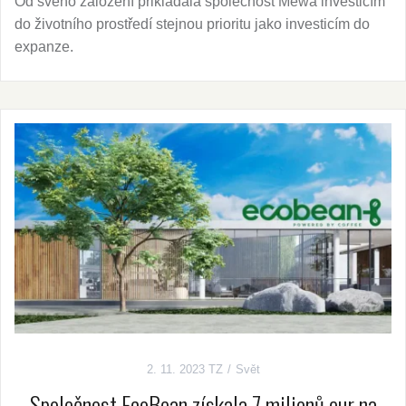
Od svého založení přikládala společnost Mewa investicím
do životního prostředí stejnou prioritu jako investicím do
expanze.
2. 11. 2023
TZ
Svět
Společnost EcoBean získala 7 milionů eur na