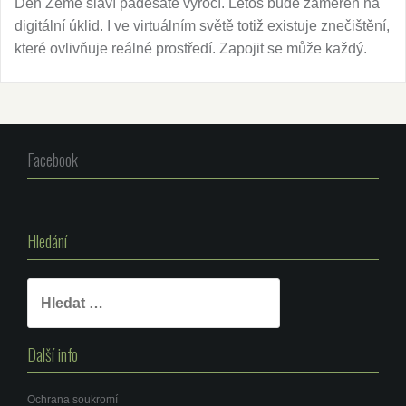
Den Země slaví padesáté výročí. Letos bude zaměřen na
digitální úklid. I ve virtuálním světě totiž existuje znečištění,
které ovlivňuje reálné prostředí. Zapojit se může každý.
Facebook
Hledání
Vyhledávání
Další info
Ochrana soukromí