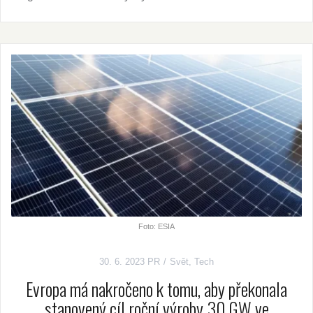
Foto: ESIA
30. 6. 2023
PR
Svět
,
Tech
Evropa má nakročeno k tomu, aby překonala
stanovený cíl roční výroby 30 GW ve