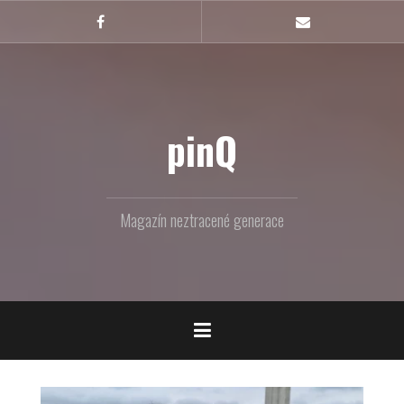
Skip
to
Facebook
Email
content
pinQ
Magazín neztracené generace