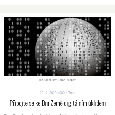
Ilustrační foto: Zdroj: Pixabay
20. 4. 2020
k009
Tech
Připojte se ke Dni Země digitálním úklidem