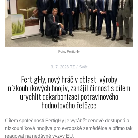
Foto: FertigHy
3. 7. 2023
TZ
Svět
FertigHy, nový hráč v oblasti výroby
nízkouhlíkových hnojiv, zahájil činnost s cílem
urychlit dekarbonizaci potravinového
hodnotového řetězce
Cílem společnosti FertigHy je vyrábět cenově dostupná a
nízkouhlíková hnojiva pro evropské zemědělce a přímo tak
reagovat na nedávné výzvy EU.