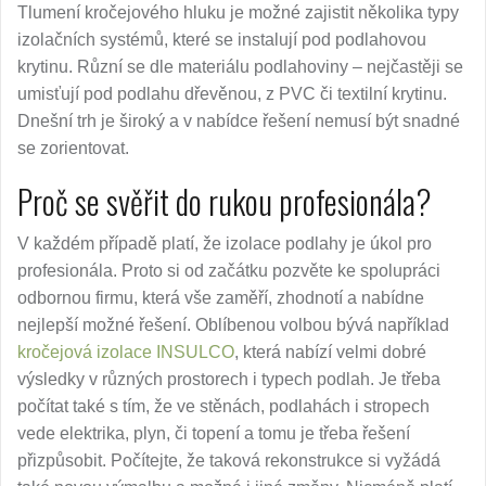
Tlumení kročejového hluku je možné zajistit několika typy
izolačních systémů, které se instalují pod podlahovou
krytinu. Různí se dle materiálu podlahoviny – nejčastěji se
umisťují pod podlahu dřevěnou, z PVC či textilní krytinu.
Dnešní trh je široký a v nabídce řešení nemusí být snadné
se zorientovat.
Proč se svěřit do rukou profesionála?
V každém případě platí, že izolace podlahy je úkol pro
profesionála. Proto si od začátku pozvěte ke spolupráci
odbornou firmu, která vše zaměří, zhodnotí a nabídne
nejlepší možné řešení. Oblíbenou volbou bývá například
kročejová izolace INSULCO
, která nabízí velmi dobré
výsledky v různých prostorech i typech podlah. Je třeba
počítat také s tím, že ve stěnách, podlahách i stropech
vede elektrika, plyn, či topení a tomu je třeba řešení
přizpůsobit. Počítejte, že taková rekonstrukce si vyžádá