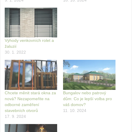
Výhody venkovních rolet a
žaluzií
30. 1. 2022
Chcete měnit stará okna za
Bungalov nebo patrový
nová? Nezapomeňte na
dům: Co je lepší volba pro
odborné zaměření
váš domov?
stavebních otvorů
11. 10. 2024
17. 9. 2024