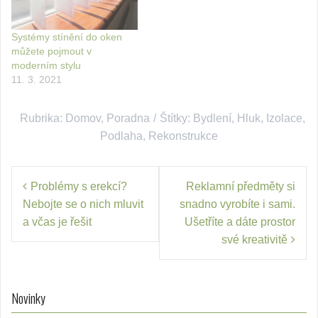
Systémy stínění do oken
můžete pojmout v
moderním stylu
11. 3. 2021
Rubrika:
Domov
,
Poradna
Štítky:
Bydlení
,
Hluk
,
Izolace
,
Podlaha
,
Rekonstrukce
Navigace
Problémy s erekcí?
Reklamní předměty si
pro
Nebojte se o nich mluvit
snadno vyrobíte i sami.
příspěvek
a včas je řešit
Ušetříte a dáte prostor
své kreativitě
Novinky