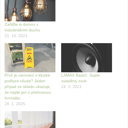
Zařiďte si domov v
industriálním duchu
21. 10. 2021
Proč je varování o kluzké
LAMAX Base1: Super
podlaze všude? Jeden
vyladěný zvuk
případ ze skladu ukazuje,
24. 2. 2021
že nejde jen o přehnanou
formalitu
28. 1. 2025