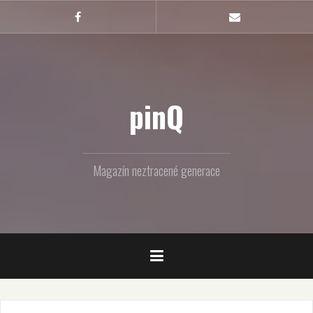
Skip
to
Facebook
Email
content
pinQ
Magazín neztracené generace