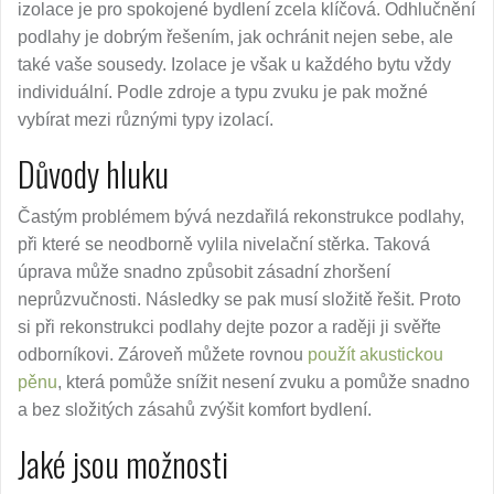
izolace je pro spokojené bydlení zcela klíčová. Odhlučnění
podlahy je dobrým řešením, jak ochránit nejen sebe, ale
také vaše sousedy. Izolace je však u každého bytu vždy
individuální. Podle zdroje a typu zvuku je pak možné
vybírat mezi různými typy izolací.
Důvody hluku
Častým problémem bývá nezdařilá rekonstrukce podlahy,
při které se neodborně vylila nivelační stěrka. Taková
úprava může snadno způsobit zásadní zhoršení
neprůzvučnosti. Následky se pak musí složitě řešit. Proto
si při rekonstrukci podlahy dejte pozor a raději ji svěřte
odborníkovi. Zároveň můžete rovnou
použít akustickou
pěnu
, která pomůže snížit nesení zvuku a pomůže snadno
a bez složitých zásahů zvýšit komfort bydlení.
Jaké jsou možnosti