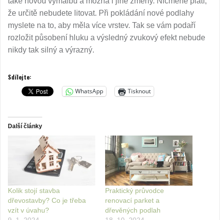
také novou výmalbu a možná i jiné změny. Nicméně platí,
že určitě nebudete litovat. Při pokládání nové podlahy
myslete na to, aby měla více vrstev. Tak se vám podaří
rozložit působení hluku a výsledný zvukový efekt nebude
nikdy tak silný a výrazný.
Sdílejte:
WhatsApp
Tisknout
Další články
Kolik stojí stavba
Praktický průvodce
dřevostavby? Co je třeba
renovací parket a
vzít v úvahu?
dřevěných podlah
9. 1. 2024
18. 10. 2024