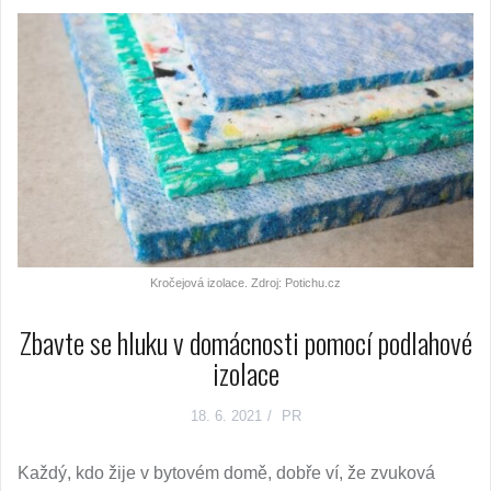
Kročejová izolace. Zdroj: Potichu.cz
Zbavte se hluku v domácnosti pomocí podlahové
izolace
18. 6. 2021
PR
Každý, kdo žije v bytovém domě, dobře ví, že zvuková