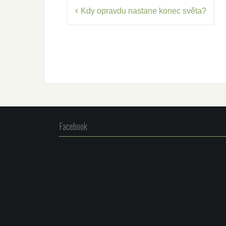
Navigace
Kdy opravdu nastane konec světa?
pro
příspěvek
Facebook