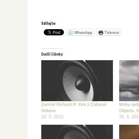
Sdílejte:
WhatsApp
Tisknout
Další články
Zemřel Richard H. Kirk z Cabaret
Moby vyda
Voltaire
Objects. 
28. 9. 2021
26. 5. 20