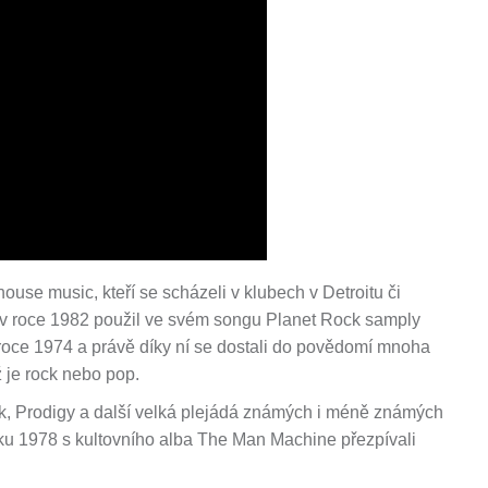
house music, kteří se scházeli v klubech v Detroitu či
 v roce 1982 použil ve svém songu Planet Rock samply
 roce 1974 a právě díky ní se dostali do povědomí mnoha
 je rock nebo pop.
unk, Prodigy a další velká plejádá známých i méně známých
ku 1978 s kultovního alba The Man Machine přezpívali