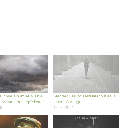
l nové album All Visible
Stendeck se po šesti letech hlásí s
Nezklame ani nepřekvapí
albem Carnage
20
14. 7. 2021