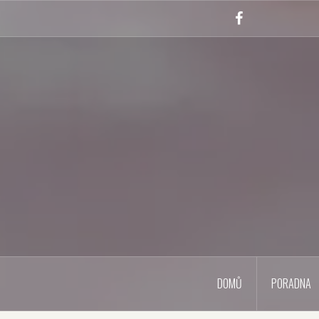
Skip
to
Facebook
content
DOMŮ
PORADNA