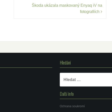
Škoda ukázala maskovaný Enyaq iV na
fotografiích
Hledání
Vyhledávání
Další info
Ochrana soukromí