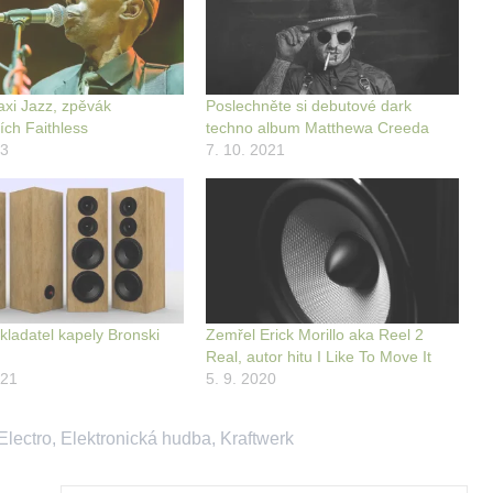
xi Jazz, zpěvák
Poslechněte si debutové dark
ích Faithless
techno album Matthewa Creeda
23
7. 10. 2021
kladatel kapely Bronski
Zemřel Erick Morillo aka Reel 2
Real, autor hitu I Like To Move It
021
5. 9. 2020
Electro
,
Elektronická hudba
,
Kraftwerk