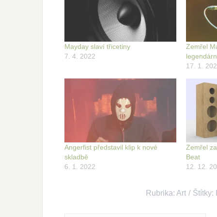
Mayday slaví třicetiny
Zemřel Ma
7. 4. 2022
legendárn
17. 1. 20
Angerfist představil klip k nové
Zemřel za
skladbě
Beat
6. 1. 2022
12. 12. 2
Rubrika:
Art
Štítky: