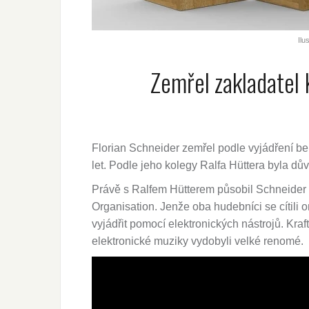
Ilu
Zemřel zakladatel 
Florian Schneider zemřel podle vyjádření be
let. Podle jeho kolegy Ralfa Hüttera byla dů
Právě s Ralfem Hütterem působil Schneider n
Organisation. Jenže oba hudebníci se cítili 
vyjádřit pomocí elektronických nástrojů. Kraf
elektronické muziky vydobyli velké renomé.