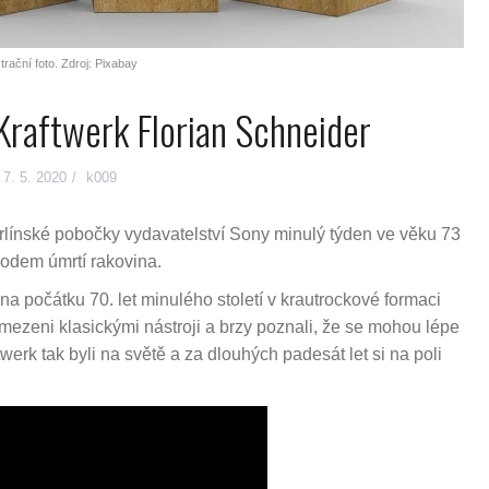
strační foto. Zdroj: Pixabay
Kraftwerk Florian Schneider
7. 5. 2020
k009
rlínské pobočky vydavatelství Sony minulý týden ve věku 73
vodem úmrtí rakovina.
a počátku 70. let minulého století v krautrockové formaci
omezeni klasickými nástroji a brzy poznali, že se mohou lépe
twerk tak byli na světě a za dlouhých padesát let si na poli