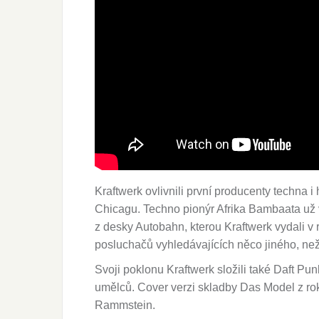
Kraftwerk ovlivnili první producenty techna i 
Chicagu. Techno pionýr Afrika Bambaata už
z desky Autobahn, kterou Kraftwerk vydali v
posluchačů vyhledávajících něco jiného, než
Svoji poklonu Kraftwerk složili také Daft P
umělců. Cover verzi skladby Das Model z ro
Rammstein.